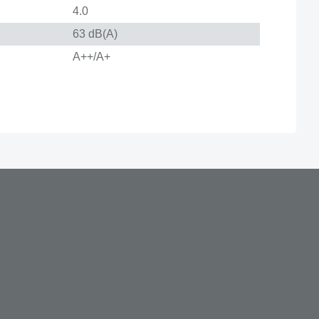
4.0
63 dB(A)
A++/A+