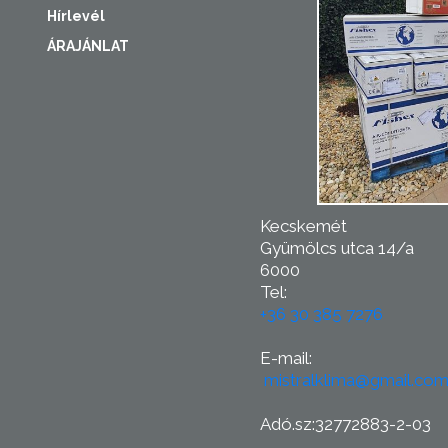
Hírlevél
ÁRAJÁNLAT
Kecskemét
Gyümölcs utca 14/a
6000
Tel:
+36 30 385 7276
E-mail:
mistralklima@gmail.co
Adó.sz:32772883-2-03