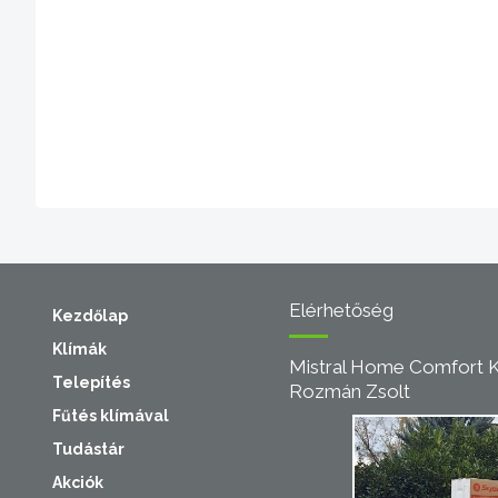
Elérhetőség
Kezdőlap
Klímák
Mistral Home Comfort K
Telepítés
Rozmán Zsolt
Fűtés klímával
Tudástár
Akciók