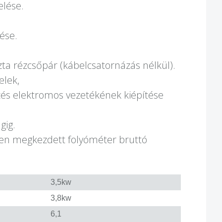
elése.
ése.
zta rézcsőpár (kábelcsatornázás nélkül).
elek,
ezés elektromos vezetékének kiépítése
gig.
en megkezdett folyóméter bruttó
3,5kw
3,8kw
6,1