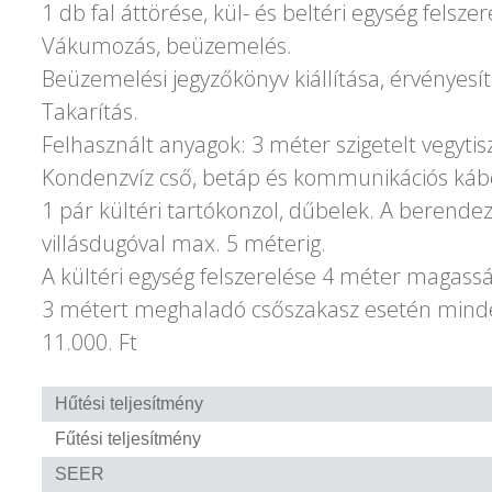
1 db fal áttörése, kül- és beltéri egység felszer
Vákumozás, beüzemelés.
Beüzemelési jegyzőkönyv kiállítása, érvényesít
Takarítás.
Felhasznált anyagok: 3 méter szigetelt vegytis
Kondenzvíz cső, betáp és kommunikációs káb
1 pár kültéri tartókonzol, dűbelek. A berend
villásdugóval max. 5 méterig.
A kültéri egység felszerelése 4 méter magassá
3 métert meghaladó csőszakasz esetén mind
11.000. Ft
Hűtési teljesítmény
Fűtési teljesítmény
SEER