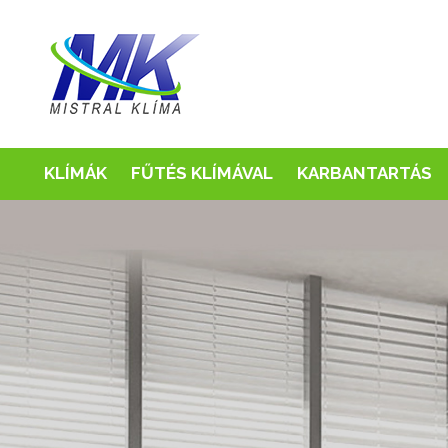
KLÍMÁK
FŰTÉS KLÍMÁVAL
KARBANTARTÁS