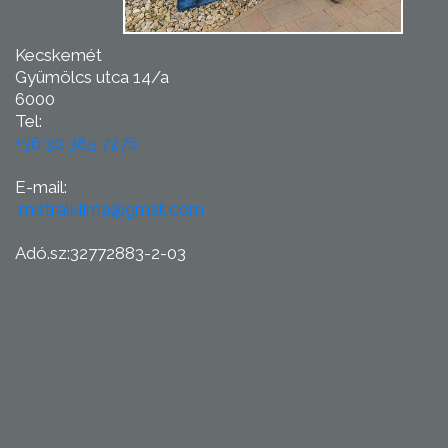
Kecskemét
Gyümölcs utca 14/a
6000
Tel:
+36 30 385 7276
E-mail:
mistralklima@gmail.com
Adó.sz:32772883-2-03