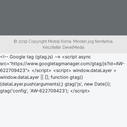
© 2019 Copyright Mistrál Klíma. Minden jog fenntartva.
Készítette:
DevelMedia
<!-- Google tag (gtag.js) --> <script async
src="https://www.googletagmanager.com/gtag/js?id=AW-
622709423"> </script> <script> window.dataLayer =
window.dataLayer || []; function gtag()
{dataLayer.push(arguments);} gtag('js', new Date());
gtag('config', 'AW-622709423'); </script>