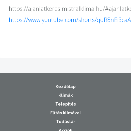
https://ajanlatkeres.mistralklima.hu/#ajanlatk
https://www.youtube.com/shorts/qdR8nEi3caA
Kezdőlap
Klímák
Telepítés
Fűtés klímával
Tudástár
Akciók